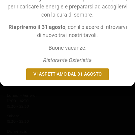
DOVE SIAMO
per ricaricare le energie e prepararsi ad accogliervi
Accetta
con la cura di sempre.
Via Emilia, 26,
20097,
San Donato Milanese (MI)
Nega
Riapriremo il 31 agosto
, con il piacere di ritrovarvi
osterietta@gmail.com
di nuovo tra i nostri tavoli.
Visualizza le preferenze
Tel. +39 02 5275082
Fax +39 02 55600831
Buone vacanze,
Cookie Policy
Privacy Policy
Ristorante Osterietta Srl
Ristorante Osterietta
P.IVA 03359270158
VI ASPETTIAMO DAL 31 AGOSTO
ORARI DI APERTURA
Lunedì – Venerdì:
12:00 – 14:30
19:30 – 22:30
Sabato:
19:30 – 22:30
Domenica: