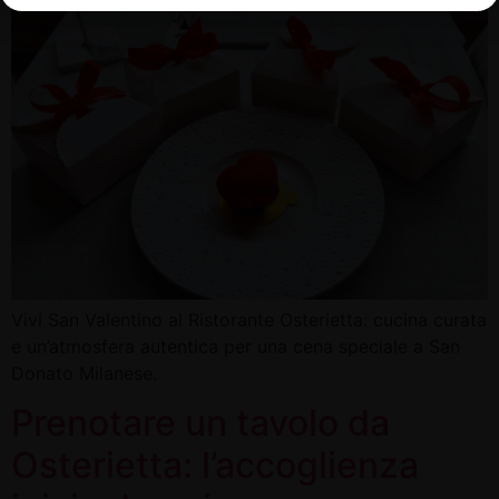
Vivi San Valentino al Ristorante Osterietta: cucina curata
e un’atmosfera autentica per una cena speciale a San
Donato Milanese.
Prenotare un tavolo da
Osterietta: l’accoglienza