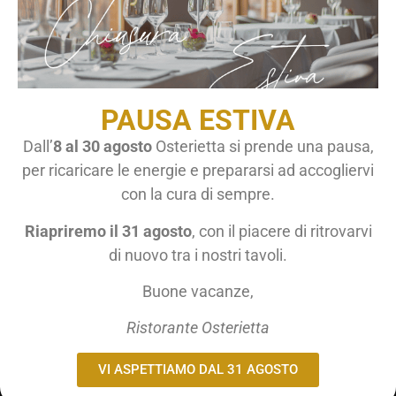
Gestisci Consenso Cookie
Per fornire le migliori esperienze, utilizziamo tecnologie come i cookie
per memorizzare e/o accedere alle informazioni del dispositivo. Il
consenso a queste tecnologie ci permetterà di elaborare dati come il
PAUSA ESTIVA
comportamento di navigazione o ID unici su questo sito. Non
acconsentire o ritirare il consenso può influire negativamente su alcune
Dall’
8 al 30 agosto
Osterietta si prende una pausa,
caratteristiche e funzioni.
per ricaricare le energie e prepararsi ad accogliervi
Accetta
con la cura di sempre.
Scopri il pranzo di Pasqua a San Donato Milanese da
Nega
Osterietta: menù speciale con piatti della tradizione e
Riapriremo il 31 agosto
, con il piacere di ritrovarvi
ingredienti di stagione.
di nuovo tra i nostri tavoli.
Visualizza le preferenze
San Valentino al Ristorante
Buone vacanze,
Cookie Policy
Privacy Policy
Osterietta: la cura di ogni
Ristorante Osterietta
giorno, condivisa in due
VI ASPETTIAMO DAL 31 AGOSTO