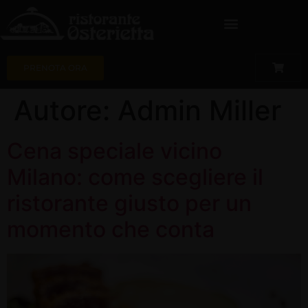
PRENOTA ORA
Autore:
Admin Miller
Cena speciale vicino
Milano: come scegliere il
ristorante giusto per un
momento che conta