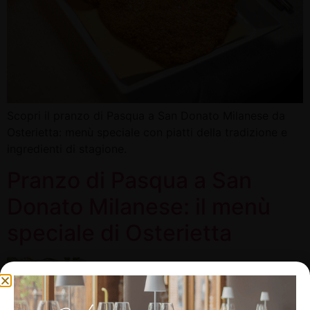
Scopri il pranzo di Pasqua a San Donato Milanese da
Osterietta: menù speciale con piatti della tradizione e
ingredienti di stagione.
Pranzo di Pasqua a San
Donato Milanese: il menù
speciale di Osterietta