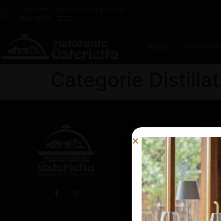
Lun-Ven: 12:00-14:30 | 19:30-22:30
Sab: 19:30 - 22:30
HOME
RISTORAN
Categorie Distillat
DOVE SIAMO
Via Emilia, 26,
20097,
San Donato Milanese (M
osterietta@gmail.com
Tel. +39 02 5275082
Fax +39 02 55600831
Ristorante Osterietta Sr
Per