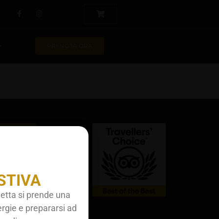
PRENOTA ORA
TA ORA
oi
y
STIVA
y
dizioni
etta si prende una
ergie e prepararsi ad