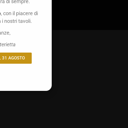
ura di sempre.
ID
o
, con il piacere di
nte
 i nostri tavoli.
anze,
ze
terietta
L 31 AGOSTO