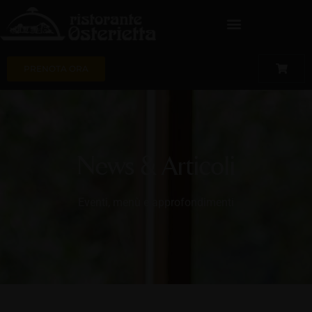
PRENOTA ORA
News & Articoli
Eventi, menù e approfondimenti