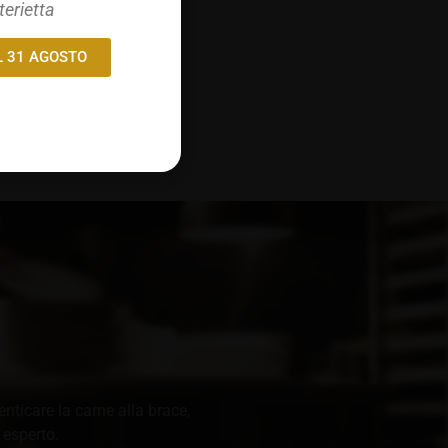
terietta
L 31 AGOSTO
enticare la carne alla brace,
 esperto.