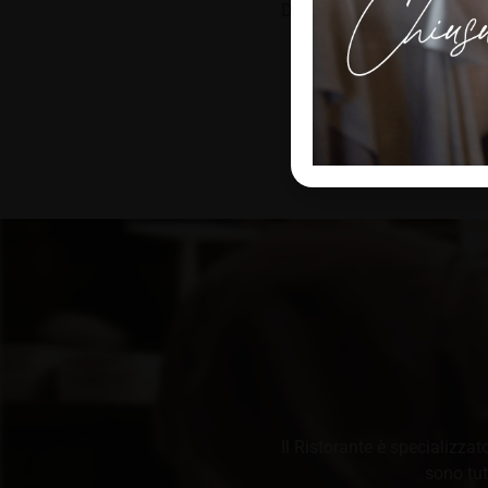
Dal pranzo in famiglia alla
la nostra bu
IL NOSTRO
Il Ristorante è specializzat
sono tut