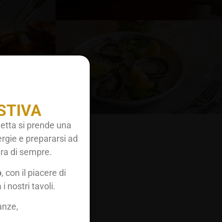
STIVA
etta si prende una
ergie e prepararsi ad
ura di sempre.
ID
o
, con il piacere di
nte
 i nostri tavoli.
anze,
ze