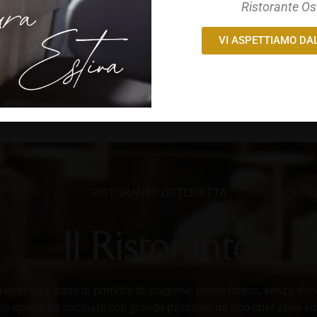
Ristorante Os
 cena romantica, dall’occasione speciale alla serata con amici,
Cookie Policy
Privacy Policy
ona cucina delizia e sorprende, allieta e diverte.
VI ASPETTIAMO DA
 MENÙ
PRENOTA ORA
RISTORANTE OSTERIETTA
Il Ristorante
o in piatti a base di primizie di stagione, pesce fresco, senza dim
te specialità cucinate con grande passione da uno chef abile ed