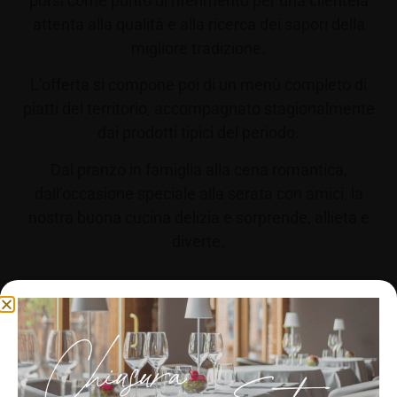
porsi come punto di riferimento per una clientela
attenta alla qualità e alla ricerca dei sapori della
migliore tradizione.
L’offerta si compone poi di un menù completo di
piatti del territorio, accompagnato stagionalmente
dai prodotti tipici del periodo.
Dal pranzo in famiglia alla cena romantica,
dall’occasione speciale alla serata con amici, la
nostra buona cucina delizia e sorprende, allieta e
diverte.
IL NOSTRO MENÙ
Gestisci Consenso Cookie
PRENOTA ORA