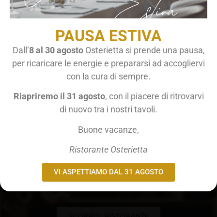
Per fornire le migliori esperienze, utilizziamo tecnologie come i cookie
per memorizzare e/o accedere alle informazioni del dispositivo. Il
consenso a queste tecnologie ci permetterà di elaborare dati come il
PAUSA ESTIVA
comportamento di navigazione o ID unici su questo sito. Non
acconsentire o ritirare il consenso può influire negativamente su alcune
Dall’
8 al 30 agosto
Osterietta si prende una pausa,
caratteristiche e funzioni.
per ricaricare le energie e prepararsi ad accogliervi
Accetta
RISTORANTE OSTERIETTA
con la cura di sempre.
Nega
Riapriremo il 31 agosto
, con il piacere di ritrovarvi
Il Ristorante
di nuovo tra i nostri tavoli.
Visualizza le preferenze
Buone vacanze,
Cookie Policy
Privacy Policy
Il Ristorante è specializzato in piatti a base di primizie di
Ristorante Osterietta
stagione, pesce fresco, senza dimenticare la carne alla
brace,
sono tutte specialità cucinate con grande passione da uno
VI ASPETTIAMO DAL 31 AGOSTO
chef abile ed esperto.
SCOPRI IL RISTORANTE