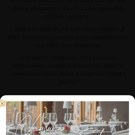
porsi come punto di riferimento per una clientela
attenta alla qualità e alla ricerca dei sapori della
migliore tradizione.
L’offerta si compone poi di un menù completo di
piatti del territorio, accompagnato stagionalmente
dai prodotti tipici del periodo.
Dal pranzo in famiglia alla cena romantica,
dall’occasione speciale alla serata con amici, la
nostra buona cucina delizia e sorprende, allieta e
diverte.
IL NOSTRO MENÙ
Gestisci Consenso Cookie
PRENOTA ORA